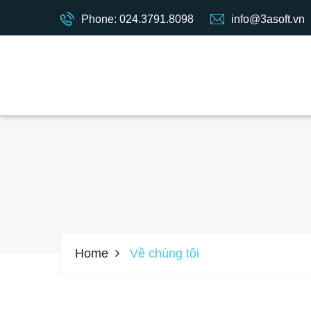
Phone: 024.3791.8098
info@3asoft.vn
Home
Về chúng tôi