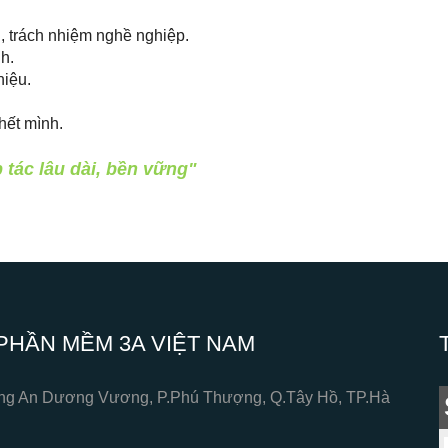
n, trách nhiệm nghề nghiệp.
h.
hiệu.
 hết mình.
 tác lâu dài, bền vững"
PHẦN MỀM 3A VIỆT NAM
ường An Dương Vương, P.Phú Thượng, Q.Tây Hồ, TP.Hà