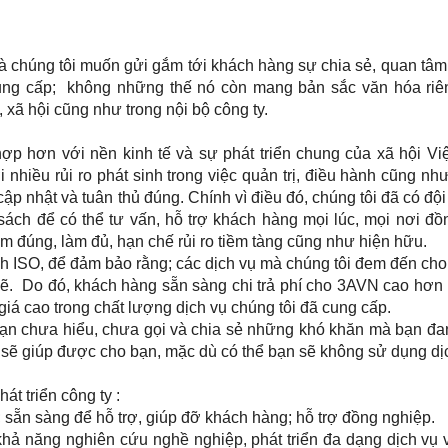
 chúng tôi muốn gửi gắm tới khách hàng sự chia sẻ, quan tâ
ung cấp; không những thế nó còn mang bản sắc văn hóa riên
ã hội cũng như trong nội bộ công ty.
hợp hơn với nền kinh tế và sự phát triển chung của xã hội V
 nhiều rủi ro phát sinh trong việc quản trị, điều hành cũng nh
p nhật và tuân thủ đúng. Chính vì điều đó, chúng tôi đã có đội
sách để có thể tư vấn, hỗ trợ khách hàng mọi lúc, mọi nơi đồ
m đúng, làm đủ, hạn chế rủi ro tiềm tàng cũng như hiện hữu.
ình ISO, để đảm bảo rằng; các dịch vụ mà chúng tôi đem đến ch
ẽ. Do đó, khách hàng sẵn sàng chi trả phí cho 3AVN cao hơn
 giá cao trong chất lượng dịch vụ chúng tôi đã cung cấp.
bạn chưa hiểu, chưa gọi và chia sẻ những khó khăn mà bạn đ
i sẽ giúp được cho bạn, mặc dù có thể bạn sẽ không sử dụng dị
t triển công ty :
 sẵn sàng để hỗ trợ, giúp đỡ khách hàng; hỗ trợ đồng nghiệp.
hả năng nghiên cứu nghề nghiệp, phát triển đa dạng dịch vụ 