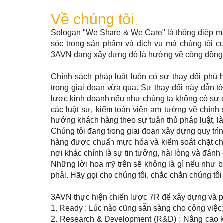
Về chúng tôi
Sologan "We Share & We Care" là thông điệp mà
sóc trong sản phẩm và dịch vụ mà chúng tôi c
3AVN đang xây dựng đó là hướng về cộng đồng, x
Chính sách pháp luật luôn có sự thay đổi phù 
trong giai đoạn vừa qua. Sự thay đổi này dẫn tới
lược kinh doanh nếu như chúng ta không có sự cậ
các luật sư, kiểm toán viên am tường về chính 
hướng khách hàng theo sự tuân thủ pháp luật, là
Chúng tôi đang trong giai đoạn xây dựng quy tr
hàng được chuẩn mực hóa và kiểm soát chặt ch
nơi khác chính là sự tin tưởng, hài lòng và đánh
Những lời hoa mỹ trên sẽ không là gì nếu như 
phải. Hãy gọi cho chúng tôi, chắc chắn chúng tô
3AVN thực hiện chiến lược 7R để xây dựng và phá
1. Ready : Lúc nào cũng sẵn sàng cho công việc;
2. Research & Development (R&D) : Nâng cao k