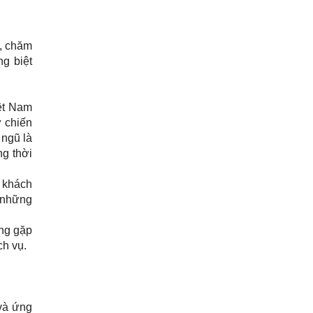
m, chăm
g biệt
iệt Nam
ư chiến
 ngũ là
ng thời
o khách
 những
ang gặp
ch vụ.
và ứng